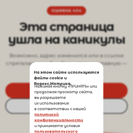
ОШИБКА 404
Эта страница
ушла на каникулы
Возможно, адрес изменился или в ссылке
спряталась ошибка. Вернитесь на главную —
там всё на месте.
На этом сайте используются
файлы cookie и
Яндекс.Метрика.
Нажимая кнопку «ПРИНЯТЬ» или
На главную
продолжая просмотр сайта,
вы разрешаете
их использование
Вернуться назад
в соответствии с нашей
политикой
конфиденциальности
и принимаете условия
пользовательского