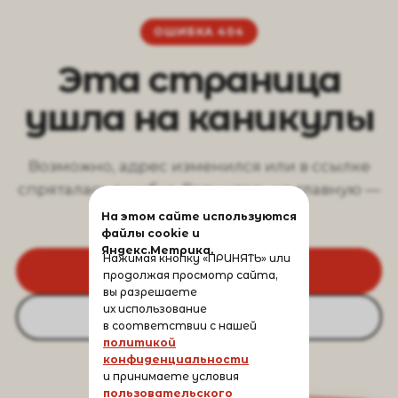
ОШИБКА 404
Эта страница
ушла на каникулы
Возможно, адрес изменился или в ссылке
спряталась ошибка. Вернитесь на главную —
там всё на месте.
На этом сайте используются
файлы cookie и
Яндекс.Метрика.
Нажимая кнопку «ПРИНЯТЬ» или
На главную
продолжая просмотр сайта,
вы разрешаете
их использование
Вернуться назад
в соответствии с нашей
политикой
конфиденциальности
и принимаете условия
пользовательского