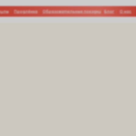
кулы
Продлёнка
Образовательные поездки
Блог
О нас