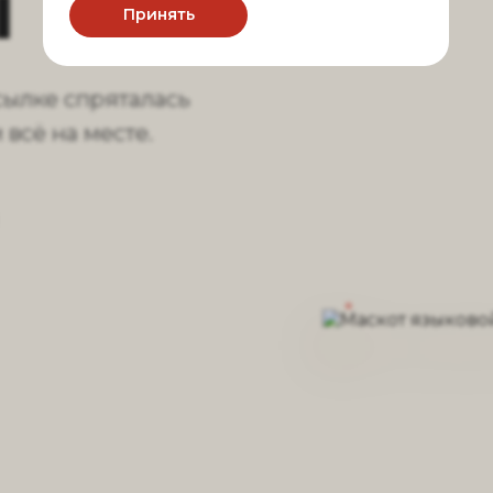
ы
Принять
сылке спряталась
всё на месте.