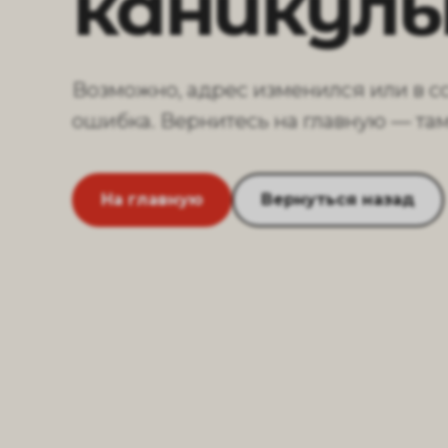
каникул
Возможно, адрес изменился или в с
ошибка. Вернитесь на главную — там 
На главную
Вернуться назад