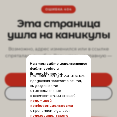
ОШИБКА 404
Эта страница
ушла на каникулы
Возможно, адрес изменился или в ссылке
спряталась ошибка. Вернитесь на главную —
там всё на месте.
На этом сайте используются
файлы cookie и
Яндекс.Метрика.
Нажимая кнопку «ПРИНЯТЬ» или
На главную
продолжая просмотр сайта,
вы разрешаете
их использование
Вернуться назад
в соответствии с нашей
политикой
конфиденциальности
и принимаете условия
пользовательского