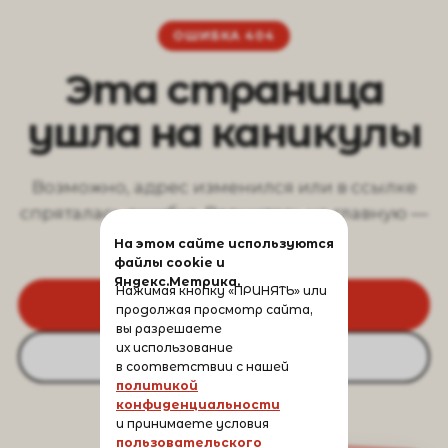
ОШИБКА 404
Эта страница
ушла на каникулы
Возможно, адрес изменился или в ссылке
спряталась ошибка. Вернитесь на главную —
там всё на месте.
На этом сайте используются
файлы cookie и
Яндекс.Метрика.
Нажимая кнопку «ПРИНЯТЬ» или
На главную
продолжая просмотр сайта,
вы разрешаете
их использование
Вернуться назад
в соответствии с нашей
политикой
конфиденциальности
и принимаете условия
пользовательского